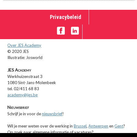
Privacybeleid
Over JES Academy
© 2020 JES
Illustratie: Josworld
JES Academy
Werkhuizenstraat 3
1080 Sint-Jans-Molenbeek
tel. 02/411 68 83
academy@jes.be
Nieuwsbrief
Schrijf je in voor de
nieuwsbrief
!
Wil je meer weten over de werking in
Brussel
,
Antwerpen
en
Gent
?
Op zoek naar algemene informatie of vacatures?