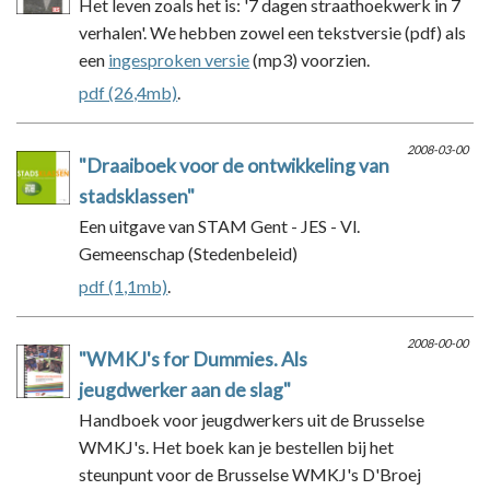
Het leven zoals het is: '7 dagen straathoekwerk in 7
verhalen'. We hebben zowel een tekstversie (pdf) als
een
ingesproken versie
(mp3) voorzien.
pdf (26,4mb)
.
2008-03-00
"Draaiboek voor de ontwikkeling van
stadsklassen"
Een uitgave van STAM Gent - JES - Vl.
Gemeenschap (Stedenbeleid)
pdf (1,1mb)
.
2008-00-00
"WMKJ's for Dummies. Als
jeugdwerker aan de slag"
Handboek voor jeugdwerkers uit de Brusselse
WMKJ's. Het boek kan je bestellen bij het
steunpunt voor de Brusselse WMKJ's D'Broej