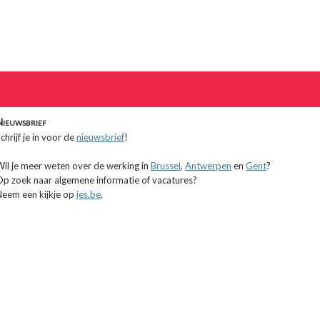
Nieuwsbrief
chrijf je in voor de
nieuwsbrief
!
Wil je meer weten over de werking in
Brussel
,
Antwerpen
en
Gent
?
Op zoek naar algemene informatie of vacatures?
Neem een kijkje op
jes.be
.